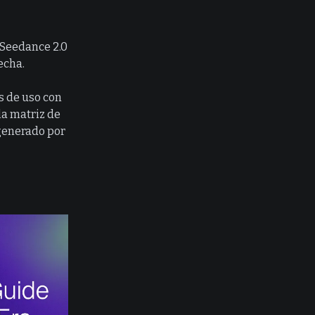
y Seedance 2.0
echa.
s de uso con
la matriz de
 generado por