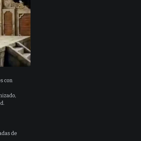
es con
nizado,
d.
radas de