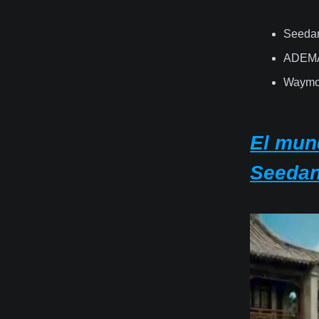
Seedan
ADEMÁS
Waymo 
El mun
Seedan