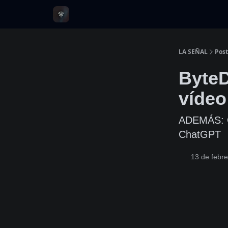
LA SEÑAL
Post
ByteD
víde
ADEMÁS: O
ChatGPT
13 de febr