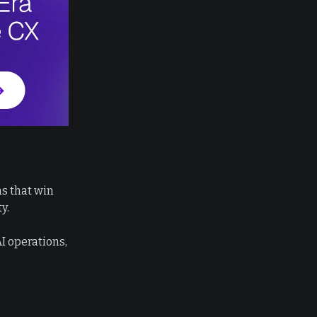
s that win
y.
I operations,