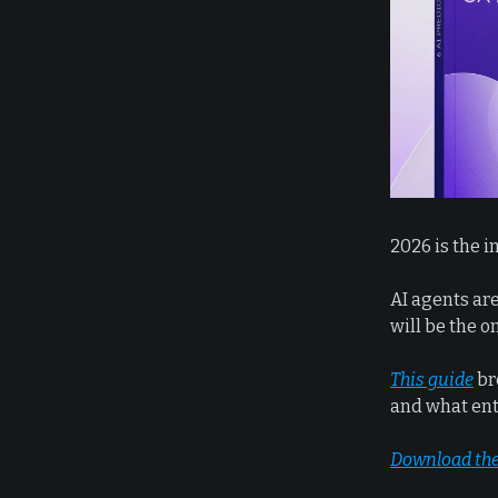
2026 is the i
AI agents ar
will be the o
This guide
br
and what ent
Download the