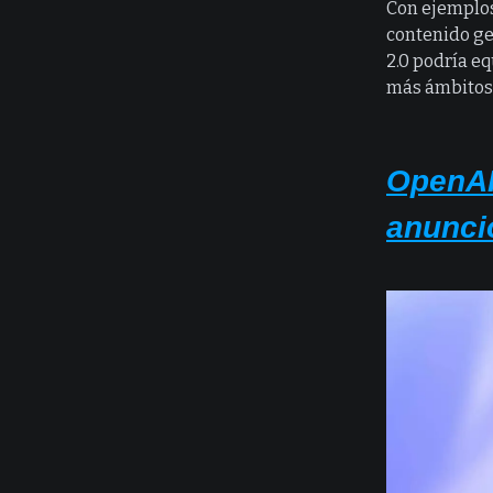
Con ejemplos
contenido ge
2.0 podría e
más ámbitos
OpenAI
anunci