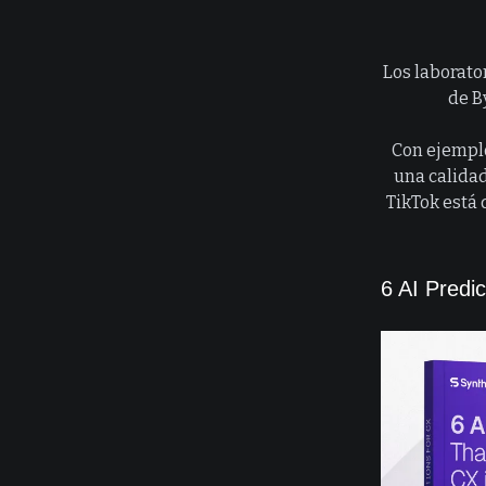
Los laborator
de B
Con ejemplo
una calidad
TikTok está 
6 AI Predi