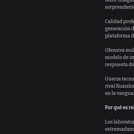
sorprendente
Calidad profe
generación de
plataforma d
Ofensiva mul
modelo de im
respuesta di
Guerra tecno
rival Kuaish
en la vanguar
Por qué es re
Los laborato
extremadamen