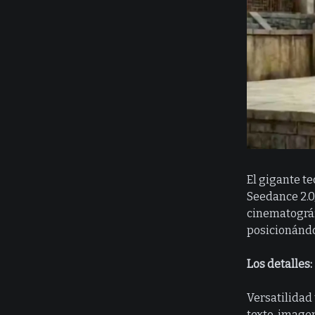
El gigante te
Seedance 2.0
cinematográf
posicionándo
Los detalles:
Versatilidad
texto, image