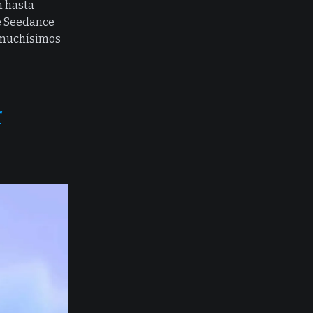
n hasta
de Seedance
n muchísimos
r