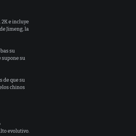
 2K e incluye
 de Jimeng, la
ebas su
e supone su
s de que su
elos chinos
o
to evolutivo.