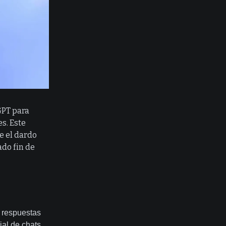
GPT para
es. Este
e el dardo
ado fin de
 respuestas
ial de chats,