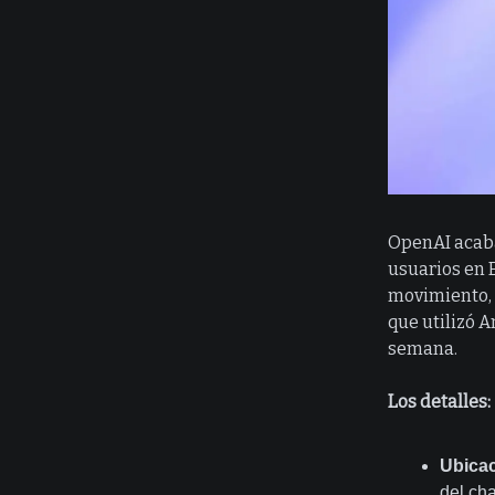
OpenAI acaba
usuarios en E
movimiento, 
que utilizó 
semana.
Los detalles:
Ubicac
del cha