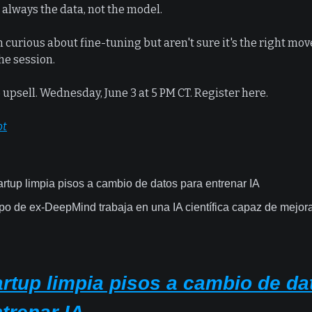
 always the data, not the model.
n curious about fine-tuning but aren't sure it's the right mov
the session.
o upsell. Wednesday, June 3 at 5 PM CT. Register here.
ot
artup limpia pisos a cambio de datos para entrenar IA
po de ex-DeepMind trabaja en una IA científica capaz de mejora
artup limpia pisos a cambio de da