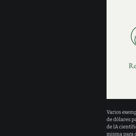
Varios exemp
de dólares p
de IA científ
misma para 