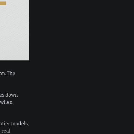
on. The
aks down
d when
ntier models,
 real