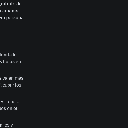
gratuito de
e cámaras
era persona
ofundador
s horas en
as valen más
 cubrir los
es la hora
dos en el
miles y