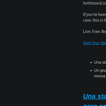
bottleneck is
If you've bee
case, this is 
Live. Free. N
Save Your Sp
Una st
Un gru
misma
Una st