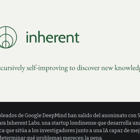
leados de Google DeepMind han salido del anonimato con 5
ara Inherent Labs, una startup londinense que desarrolla un
ica que sitúa a los investigadores junto a una IA capaz de mej
determinar qué problemas merecen la pena.