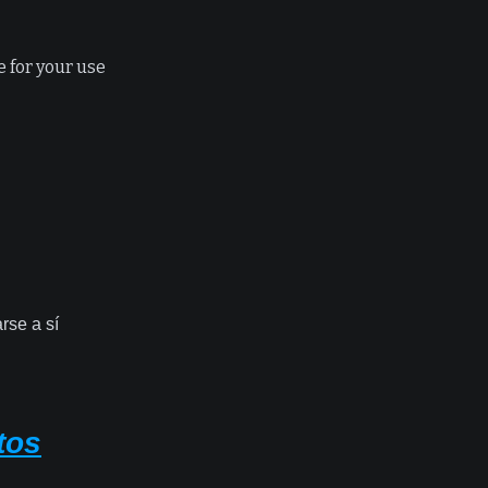
e for your use
rse a sí
tos