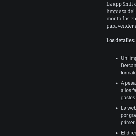
La app Shift
limpieza del
montadas en 
para vender a
Los detalles:
Un lim
Bercan
formato
A pesa
a los f
gastos 
La web
por gr
primer 
El dir