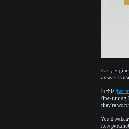
Every engine
answer is usu
In this
free o
fine-tuning,
they're wort
You'll walk 
how parameter