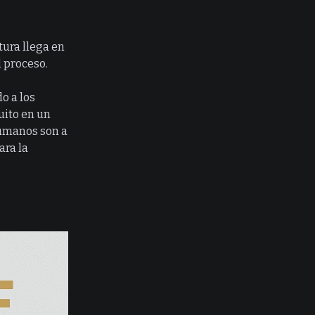
tura llega en
l proceso.
o a los
uito en un
 humanos son a
ara la