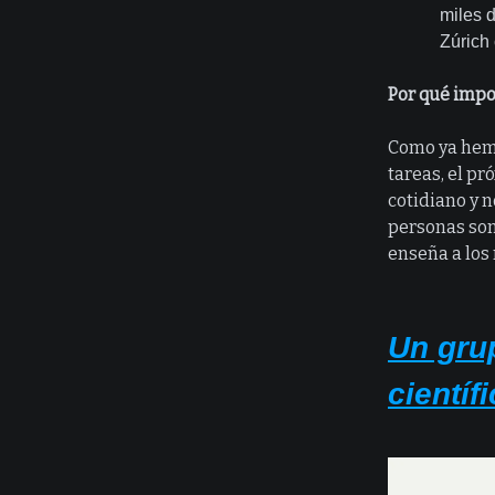
miles 
Zúrich
Por qué impo
Como ya hemo
tareas, el p
cotidiano y n
personas son 
enseña a los 
Un gru
científ