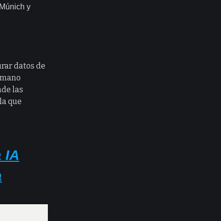
 Múnich y
rar datos de
humano
nde las
lla que
 IA
a