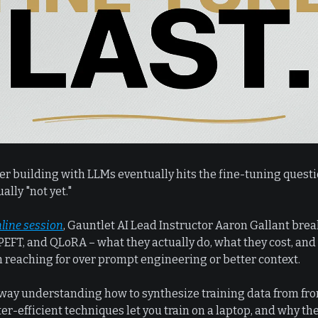
er building with LLMs eventually hits the fine-tuning questi
ally "not yet."
nline session
, Gauntlet AI Lead Instructor Aaron Gallant bre
 PEFT, and QLoRA – what they actually do, what they cost, an
h reaching for over prompt engineering or better context.
away understanding how to synthesize training data from fro
-efficient techniques let you train on a laptop, and why the