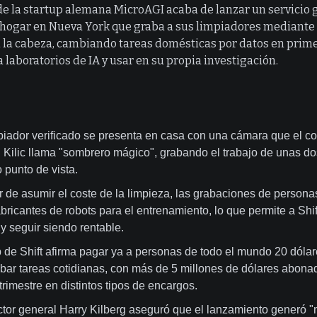
 de la startup alemana MicroAGI acaba de lanzar un servicio 
 hogar en Nueva York que graba a sus limpiadores mediant
la cabeza, cambiando tareas domésticas por datos en prim
 laboratorios de IA y usar en su propia investigación.
piador verificado se presenta en casa con una cámara que el c
 Kilic llama "sombrero mágico", grabando el trabajo de unas do
 punto de vista.
r de asumir el coste de la limpieza, las grabaciones de person
abricantes de robots para el entrenamiento, lo que permite a Shift
y seguir siendo rentable.
 de Shift afirma pagar ya a personas de todo el mundo 20 dólar
abar tareas cotidianas, con más de 5 millones de dólares abona
trimestre en distintos tipos de encargos.
ector general Harry Kilberg aseguró que el lanzamiento generó "