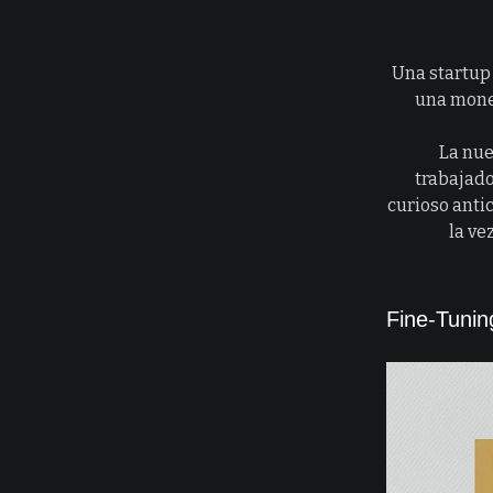
Una startup 
una moned
La nue
trabajado
curioso antic
la ve
Fine-Tunin