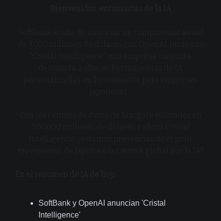
Bienvenidos, entusiastas de la IA
SoftBank acaba de anunciar un compromiso anual
de 3.000 millones de dólares con OpenAI, junto con
'Cristal Intelligence', una empresa conjunta
destinada a ofrecer herramientas de IA
personalizadas exclusivamente para empresas
japonesas.
Con los centros de datos de Stargate valorados en
500.000 millones de dólares y ahora Cristal
Intelligence, ¿estamos presenciando el gran
movimiento de Japón en la carrera global por la IA?
En el resumen de IA de hoy:
SoftBank y OpenAI anuncian 'Cristal
Intelligence'